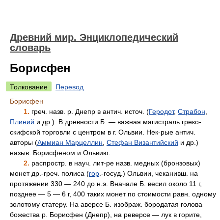
Древний мир. Энциклопедический
словарь
Борисфен
Толкование
Перевод
Борисфен
1.
греч. назв. р. Днепр в антич. источ. (
Геродот
,
Страбон
,
Плиний
и др.). В древности Б. — важная магистраль греко-
скифской торговли с центром в г. Ольвии. Нек-рые антич.
авторы (
Аммиан Марцеллин
,
Стефан Византийский
и др.)
назыв. Борисфеном и Ольвию.
2.
распростр. в науч. лит-ре назв. медных (бронзовых)
монет др.-греч. полиса (
гор
.-госуд.) Ольвии, чеканивш. на
протяжении 330 — 240 до н.э. Вначале Б. весил около 11 г,
позднее — 5 — 6 г, 400 таких монет по стоимости равн. одному
золотому статеру. На аверсе Б. изображ. бородатая голова
божества р. Борисфен (Днепр), на реверсе — лук в горите,