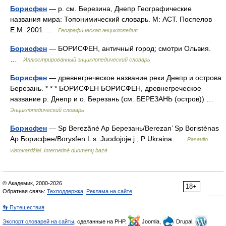
Борисфен
— р. см. Березина, Днепр Географические
названия мира: Топонимический словарь. М: АСТ. Поспелов
Е.М. 2001 …
Географическая энциклопедия
Борисфен
— БОРИСФЕН, античный город; смотри Ольвия.
…
Иллюстрированный энциклопедический словарь
Борисфен
— древнегреческое название реки Днепр и острова
Березань. * * * БОРИСФЕН БОРИСФЕН, древнегреческое
название р. Днепр и о. Березань (см. БЕРЕЗАНЬ (остров)) …
Энциклопедический словарь
Борисфен
— Sp Berezãnė Ap Березань/Berezan’ Sp Boristènas
Ap Борисфен/Borysfen L s. Juodojoje j., P Ukraina …
Pasaulio
vietovardžiai. Internetinė duomenų bazė
© Академик, 2000-2026
18+
Обратная связь:
Техподдержка
,
Реклама на сайте
👣 Путешествия
Экспорт словарей на сайты
, сделанные на PHP,
Joomla,
Drupal,