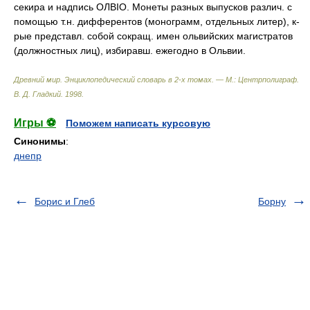
секира и надпись ОЛВIO. Монеты разных выпусков различ. с
помощью т.н. дифферентов (монограмм, отдельных литер), к-
рые представл. собой сокращ. имен ольвийских магистратов
(должностных лиц), избиравш. ежегодно в Ольвии.
Древний мир. Энциклопедический словарь в 2-х томах. — М.: Центрполиграф
.
В. Д. Гладкий
.
1998
.
Игры ⚽
Поможем написать курсовую
Синонимы
:
днепр
Борис и Глеб
Борну